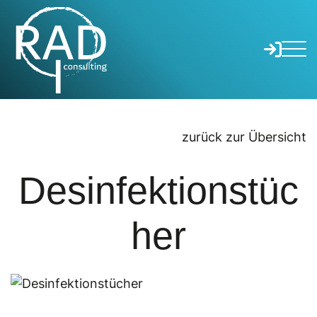

Unser Angebot
Über uns
Fortbildungen & Events
zurück zur Übersicht
Produkte
Referenzen
Fortbildungen
Desinfektionstüc
Veranstaltungen
Newsletter
her